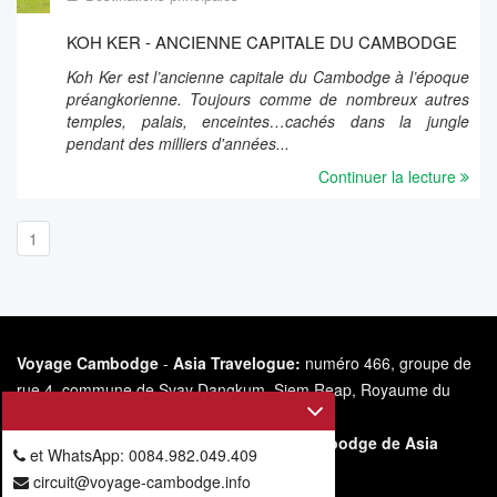
KOH KER - ANCIENNE CAPITALE DU CAMBODGE
Koh Ker est l’ancienne capitale du Cambodge à l’époque
préangkorienne. Toujours comme de nombreux autres
temples, palais, enceintes…cachés dans la jungle
pendant des milliers d'années...
Continuer la lecture
1
Voyage Cambodge
-
Asia Travelogue:
numéro 466, groupe de
rue 4, commune de Svay Dangkum, Siem Reap, Royaume du
Cambodge.
Le
s
ite internet
https://voyage-
cambodge.info/
appartient à Voyage Cambodge de Asia
et WhatsApp: 0084.982.049.409
Travelogue.
circuit@voyage-cambodge.info