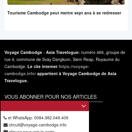
Tourisme Cambodge peut mettre sept ans à se redresser
Voyage Cambodge
-
Asia Travelogue:
numéro 466, groupe de
rue 4, commune de Svay Dangkum, Siem Reap, Royaume du
Cambodge.
Le
s
ite internet
https://voyage-
cambodge.info/
appartient à Voyage Cambodge de Asia
Travelogue.
VOUS ABONNER POUR NOS ARTICLES
Vous
abonner
et WhatsApp: 0084.982.049.409
circuit@voyage-cambodge.info
cliquez pour voir la carte