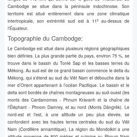
Cambodge se situe dans la péninsule indochinoise. Son
territoire est situé entièrement dans une zone climatique
intertropicale, son extrémité sud est à 11º au-dessus de
l'Équateur.
Topographie du Cambodge:
Le Cambodge est situé dans plusieurs régions géographiques
bien définies. La plus grande partie du pays, environ 75 %, se
trouve dans le bassin du Tonlé Sap et les basses terres du
Mékong. Au sud-est de ce grand bassin commence le delta du
Mékong, qui s'étend au sud du Viêt Nam et débouche dans la
mer d’Orient appartenant à l’océan Pacifique. Le bassin et le
delta sont bordés de chaînes montagneuses au sud-ouest (les
monts des Cardamomes - Phnum Kravanh et la chaîne de
l'Éléphant - Phnom Damrey, et au nord (Monts Dângrêk). Le
nord-est et l'est, à une altitude un peu plus élevée, se
confondent avec les hautes terres centrales du sud du Viêt
Nam (Cordillère annamitique). La région du Mondolkiri a une
altitude moyenne de 800 mètres et culmine au Phnum Nam