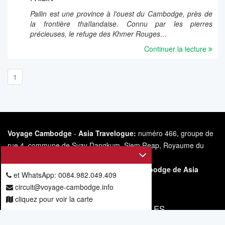
Pailin est une province à l'ouest du Cambodge, près de
la frontière thaïlandaise. Connu par les pierres
précieuses, le refuge des Khmer Rouges…
Continuer la lecture
1
Voyage Cambodge
-
Asia Travelogue:
numéro 466, groupe de
rue 4, commune de Svay Dangkum, Siem Reap, Royaume du
Cambodge.
Le
s
ite internet
https://voyage-
cambodge.info/
appartient à Voyage Cambodge de Asia
et WhatsApp: 0084.982.049.409
Travelogue.
circuit@voyage-cambodge.info
cliquez pour voir la carte
VOUS ABONNER POUR NOS ARTICLES