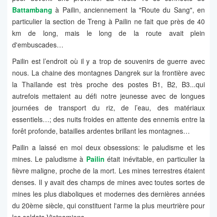
Battambang
à Pailin, anciennement la "Route du Sang", en
particulier la section de Treng à Pailin ne fait que près de 40
km de long, mais le long de la route avait plein
d'embuscades…
Pailin est l’endroit où il y a trop de souvenirs de guerre avec
nous. La chaine des montagnes Dangrek sur la frontière avec
la Thaïlande est très proche des postes B1, B2, B3...qui
autrefois mettaient au défi notre jeunesse avec de longues
journées de transport du riz, de l’eau, des matériaux
essentiels…; des nuits froides en attente des ennemis entre la
forêt profonde, batailles ardentes brillant les montagnes…
Pailin a laissé en moi deux obsessions: le paludisme et les
mines. Le paludisme à
Pailin
était inévitable, en particulier la
fièvre maligne, proche de la mort. Les mines terrestres étaient
denses. Il y avait des champs de mines avec toutes sortes de
mines les plus diaboliques et modernes des dernières années
du 20ème siècle, qui constituent l'arme la plus meurtrière pour