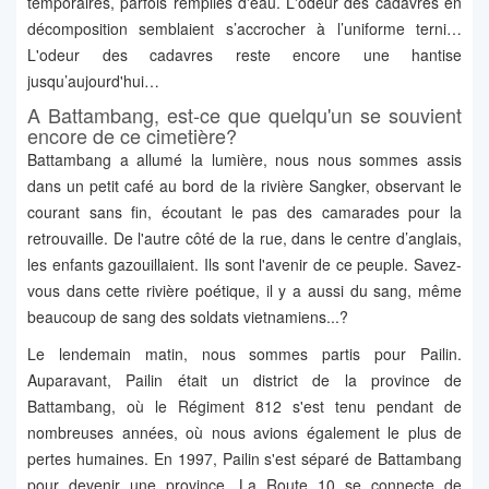
temporaires, parfois remplies d'eau. L'odeur des cadavres en
décomposition semblaient s’accrocher à l’uniforme terni…
L'odeur des cadavres reste encore une hantise
jusqu’aujourd'hui…
A Battambang, est-ce que quelqu'un se souvient
encore de ce cimetière?
Battambang a allumé la lumière, nous nous sommes assis
dans un petit café au bord de la rivière Sangker, observant le
courant sans fin, écoutant le pas des camarades pour la
retrouvaille. De l'autre côté de la rue, dans le centre d’anglais,
les enfants gazouillaient. Ils sont l'avenir de ce peuple. Savez-
vous dans cette rivière poétique, il y a aussi du sang, même
beaucoup de sang des soldats vietnamiens...?
Le lendemain matin, nous sommes partis pour Pailin.
Auparavant, Pailin était un district de la province de
Battambang, où le Régiment 812 s'est tenu pendant de
nombreuses années, où nous avions également le plus de
pertes humaines. En 1997, Pailin s'est séparé de Battambang
pour devenir une province. La Route 10 se connecte de