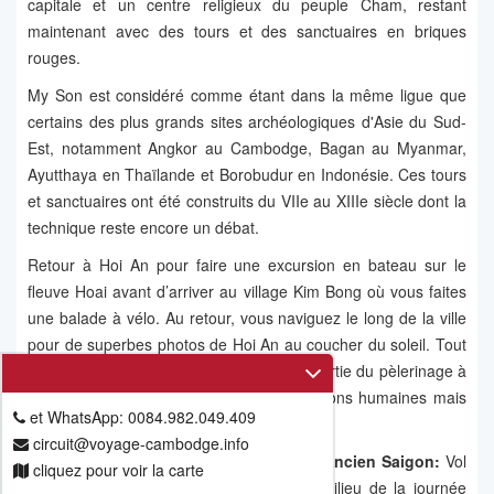
capitale et un centre religieux du peuple Cham, restant
maintenant avec des tours et des sanctuaires en briques
rouges.
My Son est considéré comme étant dans la même ligue que
certains des plus grands sites archéologiques d'Asie du Sud-
Est, notamment Angkor au Cambodge, Bagan au Myanmar,
Ayutthaya en Thaïlande et Borobudur en Indonésie. Ces tours
et sanctuaires ont été construits du VIIe au XIIIe siècle dont la
technique reste encore un débat.
Retour à Hoi An pour faire une excursion en bateau sur le
fleuve Hoai avant d’arriver au village Kim Bong où vous faites
une balade à vélo. Au retour, vous naviguez le long de la ville
pour de superbes photos de Hoi An au coucher du soleil. Tout
comme les temples Angkor, My Son fait partie du pèlerinage à
la recherche des plus florissantes civilisations humaines mais
et WhatsApp: 0084.982.049.409
déjà perdues.
circuit@voyage-cambodge.info
Jour 9: Vol vers Ho Chi Minh-Ville ou l’ancien Saigon:
Vol
cliquez pour voir la carte
de Da Nang pour Ho Chi Minh-Ville au milieu de la journée