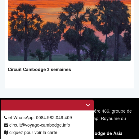
Circuit Cambodge 3 semaines
Voyage Cambodge
-
Asia Travelogue:
numéro 466, groupe de
et WhatsApp: 0084.982.049.409
rue 4, commune de Svay Dangkum, Siem Reap, Royaume du
circuit@voyage-cambodge.info
Cambodge.
Le
s
ite internet
https://voyage-
cliquez pour voir la carte
cambodge.info/
appartient à Voyage Cambodge de Asia