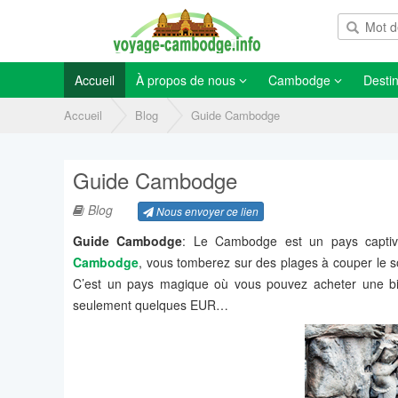
Accueil
À propos de nous
Cambodge
Destin
Accueil
Blog
Guide Cambodge
Guide Cambodge
Blog
Nous envoyer ce lien
Guide Cambodge
: Le Cambodge est un pays captivan
Cambodge
, vous tomberez sur des plages à couper le so
C’est un pays magique où vous pouvez acheter une bièr
seulement quelques EUR…