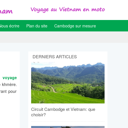
Nous écrire
Plan du site
Cambodge sur mesure
DERNIERS ARTICLES
re
voyage
ne khmère.
rant pour
Circuit Cambodge et Vietnam: que
choisir?