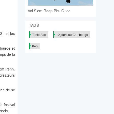
Vol Siem Reap-Phu Quoc
TAGS
-21 et les
Tonlé Sap
12 jours au Cambodge
Kep
lourde et
mps de la
nom Penh.
créateurs
yen de se
 festival
riode.