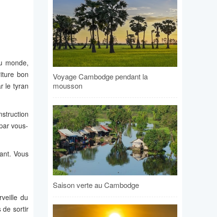
du monde,
iture bon
Voyage Cambodge pendant la
mousson
 le tyran
nstruction
par vous-
ant. Vous
Saison verte au Cambodge
veille du
 de sortir