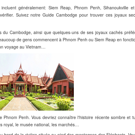
i incluent généralement: Siem Reap, Phnom Penh, Sihanoukville e
 vérifier. Suivez notre Guide Cambodge pour trouver ces joyaux se
ires du Cambodge, ainsi que quelques-uns de ses joyaux cachés préféré
 Beaucoup de gens commencent à Phnom Penh ou Siem Reap en fonctio
c un voyage au Vietnam…
 de Phnom Penh. Vous devriez connaître l'histoire récente sombre et t
lais royal, le musée national, les marchés…
 au bord de la rivière située au pied des montagnes des Eléphants. Vo