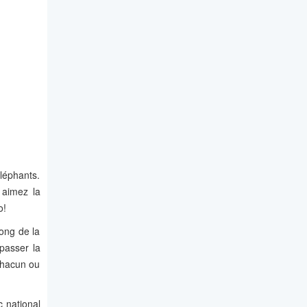
léphants.
s aimez la
o!
ong de la
passer la
 chacun ou
 national