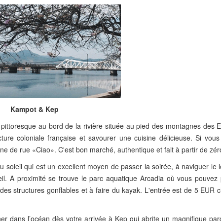
Kampot & Kep
ittoresque au bord de la rivière située au pied des montagnes des E
ecture coloniale française et savourer une cuisine délicieuse. Si vou
sine de rue «Ciao». C'est bon marché, authentique et fait à partir de zér
oleil qui est un excellent moyen de passer la soirée, à naviguer le l
leil. A proximité se trouve le parc aquatique Arcadia où vous pouvez 
er des structures gonflables et à faire du kayak. L'entrée est de 5 EUR
er dans l’océan dès votre arrivée à Kep qui abrite un magnifique parc