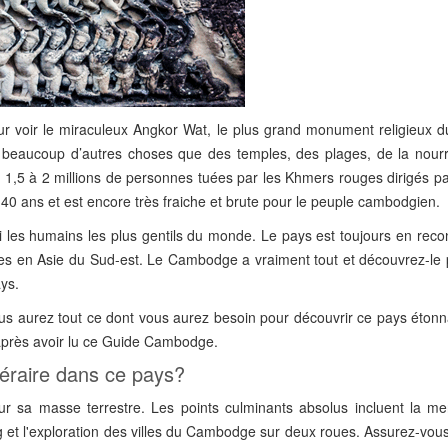
 voir le miraculeux Angkor Wat, le plus grand monument religieux 
eaucoup d’autres choses que des temples, des plages, de la nourr
1,5 à 2 millions de personnes tuées par les Khmers rouges dirigés par
 40 ans et est encore très fraiche et brute pour le peuple cambodgien.
mi les humains les plus gentils du monde. Le pays est toujours en reco
ées en Asie du Sud-est. Le Cambodge a vraiment tout et découvrez-le 
ys.
 aurez tout ce dont vous aurez besoin pour découvrir ce pays étonn
 après avoir lu ce Guide Cambodge.
néraire dans ce pays?
 sa masse terrestre. Les points culminants absolus incluent la mer
 et l'exploration des villes du Cambodge sur deux roues. Assurez-vous