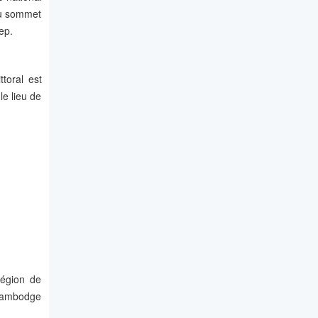
au sommet
ep.
toral est
le lieu de
région de
 Cambodge