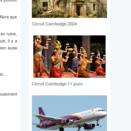
 Alors que
Circuit Cambodge 2024
 en ruine,
ue, il y a
ien aussi
rner…
Circuit Cambodge 11 jours
leusement