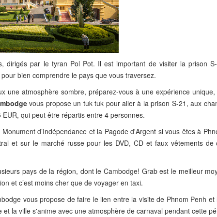
dirigés par le tyran Pol Pot. Il est important de visiter la prison S
pour bien comprendre le pays que vous traversez.
eux une atmosphère sombre, préparez-vous à une expérience unique, 
ambodge
vous propose un tuk tuk pour aller à la prison S-21, aux cha
15 EUR, qui peut être répartis entre 4 personnes.
, le Monument d’Indépendance et la Pagode d'Argent si vous êtes à Ph
tral et sur le marché russe pour les DVD, CD et faux vêtements de 
lusieurs pays de la région, dont le Cambodge! Grab est le meilleur mo
cation et c’est moins cher que de voyager en taxi.
e vous propose de faire le lien entre la visite de Phnom Penh et le
e et la ville s'anime avec une atmosphère de carnaval pendant cette pé