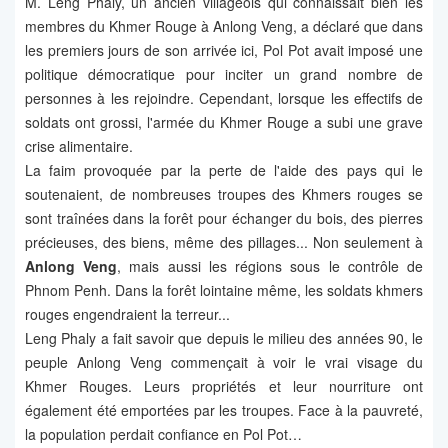
M. Leng Phaly, un ancien villageois qui connaissait bien les
membres du Khmer Rouge à Anlong Veng, a déclaré que dans
les premiers jours de son arrivée ici, Pol Pot avait imposé une
politique démocratique pour inciter un grand nombre de
personnes à les rejoindre. Cependant, lorsque les effectifs de
soldats ont grossi, l'armée du Khmer Rouge a subi une grave
crise alimentaire.
La faim provoquée par la perte de l'aide des pays qui le
soutenaient, de nombreuses troupes des Khmers rouges se
sont traînées dans la forêt pour échanger du bois, des pierres
précieuses, des biens, même des pillages... Non seulement à
Anlong Veng
, mais aussi les régions sous le contrôle de
Phnom Penh. Dans la forêt lointaine même, les soldats khmers
rouges engendraient la terreur...
Leng Phaly a fait savoir que depuis le milieu des années 90, le
peuple Anlong Veng commençait à voir le vrai visage du
Khmer Rouges. Leurs propriétés et leur nourriture ont
également été emportées par les troupes. Face à la pauvreté,
la population perdait confiance en Pol Pot…