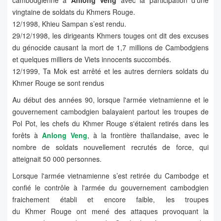
cambodgienne à
Anlong Veng
avec la participation d’une
vingtaine de soldats du Khmers Rouge.
12/1998, Khieu Sampan s’est rendu.
29/12/1998, les dirigeants Khmers touges ont dit des excuses
du génocide causant la mort de 1,7 millions de Cambodgiens
et quelques milliers de Viets innocents succombés.
12/1999, Ta Mok est arrêté et les autres derniers soldats du
Khmer Rouge se sont rendus
Au début des années 90, lorsque l'armée vietnamienne et le
gouvernement cambodgien balayaient partout les troupes de
Pol Pot, les chefs du Khmer Rouge s'étaient retirés dans les
forêts à
Anlong Veng
, à la frontière thaïlandaise, avec le
nombre de soldats nouvellement recrutés de force, qui
atteignait 50 000 personnes.
Lorsque l'armée vietnamienne s’est retirée du Cambodge et
confié le contrôle à l'armée du gouvernement cambodgien
fraichement établi et encore faible, les troupes
du Khmer Rouge ont mené des attaques provoquant la