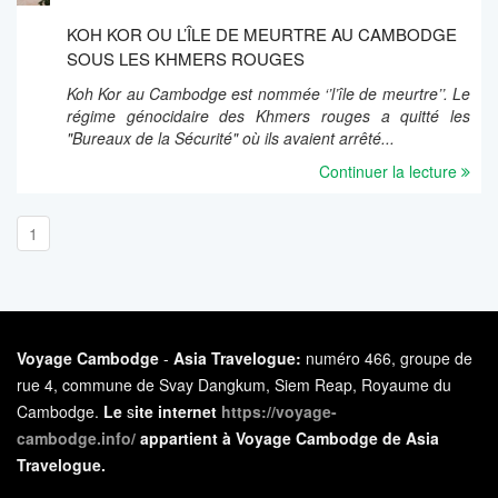
KOH KOR OU L’ÎLE DE MEURTRE AU CAMBODGE
SOUS LES KHMERS ROUGES
Koh Kor au Cambodge est nommée ‘’l’île de meurtre’’. Le
régime génocidaire des Khmers rouges a quitté les
"Bureaux de la Sécurité" où ils avaient arrêté...
Continuer la lecture
1
Voyage Cambodge
-
Asia Travelogue:
numéro 466, groupe de
rue 4, commune de Svay Dangkum, Siem Reap, Royaume du
Cambodge.
Le
s
ite internet
https://voyage-
cambodge.info/
appartient à Voyage Cambodge de Asia
Travelogue.