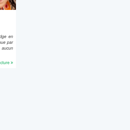
dge en
nue par
 aucun
ecture