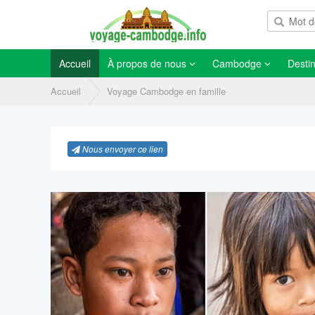
Accueil
À propos de nous
Cambodge
Destin
Accueil
Voyage Cambodge en famille
Nous envoyer ce lien