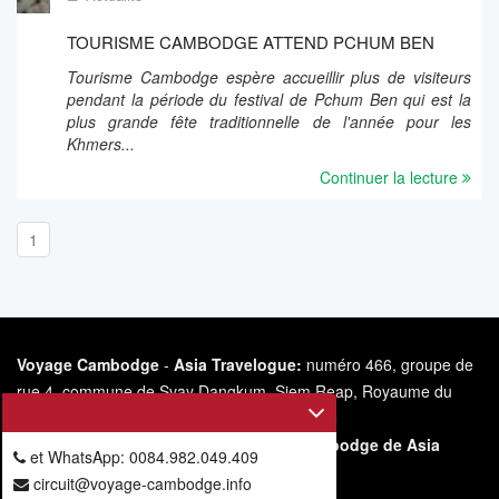
TOURISME CAMBODGE ATTEND PCHUM BEN
Tourisme Cambodge espère accueillir plus de visiteurs
pendant la période du festival de Pchum Ben qui est la
plus grande fête traditionnelle de l'année pour les
Khmers...
Continuer la lecture
1
Voyage Cambodge
-
Asia Travelogue:
numéro 466, groupe de
rue 4, commune de Svay Dangkum, Siem Reap, Royaume du
Cambodge.
Le
s
ite internet
https://voyage-
cambodge.info/
appartient à Voyage Cambodge de Asia
et WhatsApp: 0084.982.049.409
Travelogue.
circuit@voyage-cambodge.info