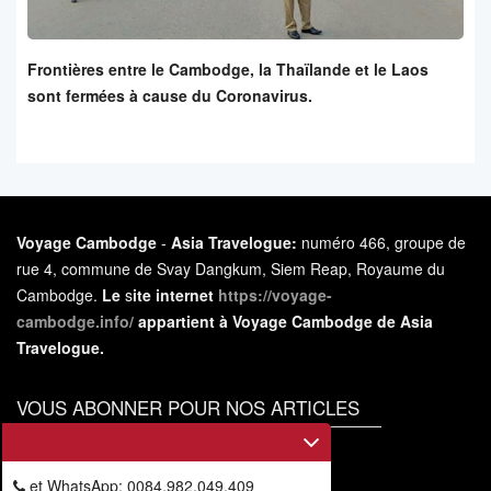
Frontières entre le Cambodge, la Thaïlande et le Laos
sont fermées à cause du Coronavirus.
Voyage Cambodge
-
Asia Travelogue:
numéro 466, groupe de
rue 4, commune de Svay Dangkum, Siem Reap, Royaume du
Cambodge.
Le
s
ite internet
https://voyage-
cambodge.info/
appartient à Voyage Cambodge de Asia
Travelogue.
VOUS ABONNER POUR NOS ARTICLES
Vous
abonner
et WhatsApp: 0084.982.049.409