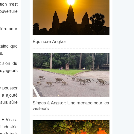
ion n'est
ouverture
nière pour
Équinoxe Angkor
taine que
s.
cision du
voyageurs
e pousser
 a ajouté
 suis sûre
Singes à Angkor: Une menace pour les
visiteurs
 E Visa a
industrie
qu'à trois