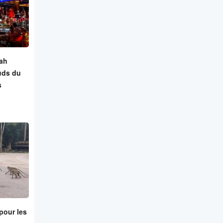
ah
uds du
s
pour les