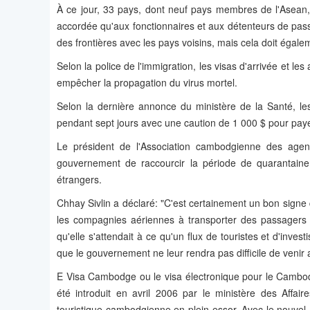
À ce jour, 33 pays, dont neuf pays membres de l'Asean, 
accordée qu'aux fonctionnaires et aux détenteurs de pas
des frontières avec les pays voisins, mais cela doit égal
Selon la police de l'immigration, les visas d'arrivée et 
empêcher la propagation du virus mortel.
Selon la dernière annonce du ministère de la Santé, le
pendant sept jours avec une caution de 1 000 $ pour pay
Le président de l'Association cambodgienne des agen
gouvernement de raccourcir la période de quarantain
étrangers.
Chhay Sivlin a déclaré: "C'est certainement un bon signe
les compagnies aériennes à transporter des passagers 
qu'elle s'attendait à ce qu'un flux de touristes et d'inv
que le gouvernement ne leur rendra pas difficile de venir
E Visa Cambodge ou le visa électronique pour le Cambo
été introduit en avril 2006 par le ministère des Affair
touristique cambodgienne en plein essor. Avec le nouvel 