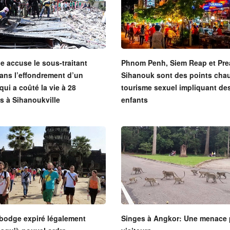
 accuse le sous-traitant
Phnom Penh, Siem Reap et Pre
ans l’effondrement d’un
Sihanouk sont des points cha
qui a coûté la vie à 28
tourisme sexuel impliquant de
s à Sihanoukville
enfants
bodge expiré légalement
Singes à Angkor: Une menace 