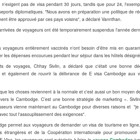
n'exigent pas de visa pendant 30 jours, tandis que pour 24, l'exempt
seports diplomatiques. "Nous avons en préparation une politique de ré
ement être approuvé par ces pays voisins", a déclaré Vannthan.
les arrivées de voyageurs ont été temporairement suspendus l'année der
s voyageurs entièrement vaccinés n'ont besoin d'être mis en quaran
er les dépenses encourues pendant leur séjour dans les hôtels désigné
ts de voyages, Chhay Sivlin, a déclaré que c'était une bonne dé
e et également de rouvrir la délivrance de E visa Cambodge aux 
 que les choses reviennent à la normale et c'est aussi un bon moyen d
vers le Cambodge. C’est une bonne stratégie de marketing ». Sivlin
estisseurs vienne maintenant au Cambodge pour diverses raisons et "je
 avec tout l'assouplissement des exigences".
dge permet aux voyageurs de demander un visa de tourisme en ligne.
es étrangères et de la Coopération internationale pour promouvoir l'
E Visa, les voyageurs sont autorisés à faire le
voyage Cambodge
jus