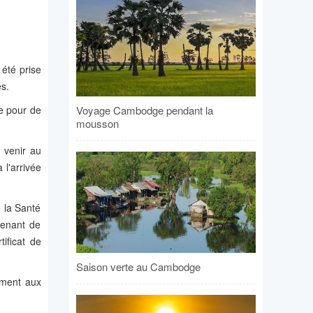
été prise
és.
Voyage Cambodge pendant la
e pour de
mousson
 venir au
l'arrivée
 la Santé
venant de
ificat de
Saison verte au Cambodge
ément aux