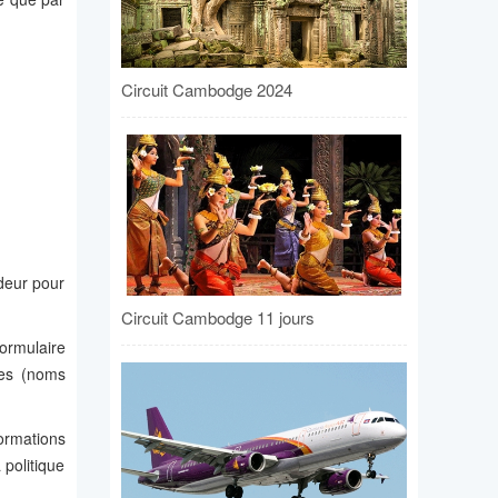
Circuit Cambodge 2024
deur pour
Circuit Cambodge 11 jours
formulaire
les (noms
ormations
 politique