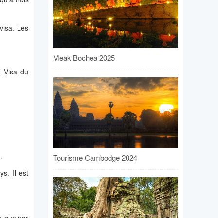
visa. Les
Meak Bochea 2025
E Visa du
.
Tourisme Cambodge 2024
s. Il est
e que par