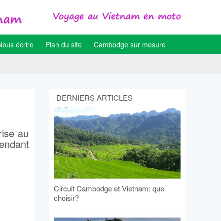
Nous écrire
Plan du site
Cambodge sur mesure
DERNIERS ARTICLES
rise au
pendant
Circuit Cambodge et Vietnam: que
choisir?