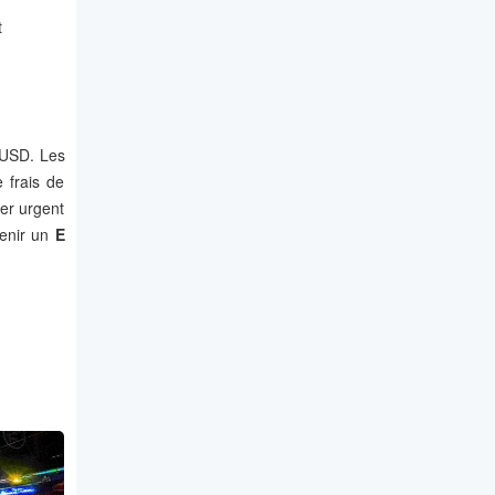
t
6 USD. Les
 frais de
per urgent
tenir un
E