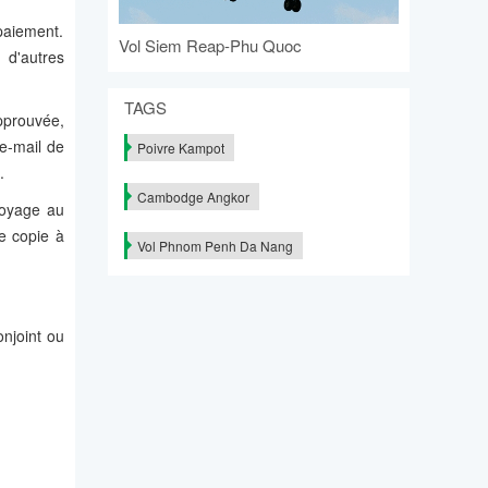
paiement.
Vol Siem Reap-Phu Quoc
 d'autres
TAGS
pprouvée,
e-mail de
Poivre Kampot
.
Cambodge Angkor
voyage au
e copie à
Vol Phnom Penh Da Nang
onjoint ou