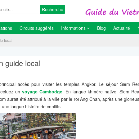
Recherche
ations
Circuits suggérés
Informations
Blog
Actualité
e local
 guide local
cipal accès pour visiter les temples Angkor. Le séjour Siem Rea
ffectuez un
voyage Cambodge
. En langue khmère native, Siem Reap
 aurait été attribué à la ville par le roi Ang Chan, après une glorieus
ne longue histoire de conflits.