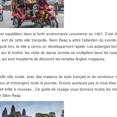
u'une expédition dans la forêt environnante commence en 1901. C'est 
 sort de cette ville tranquille. Siem Reap a attiré l'attention du monde
epuis lors, la ville a connu un développement rapide. Les auberges bo
sur le trottoir, les clubs de danse animés se multiplient dans les rue
rs, qui sont impatients de découvrir les temples Angkor magiques.
lle ville rurale, avec des maisons de style français et de nombreux 
ux et d'étrangers toute la journée. Encore quelques pas et vous êtes 
soleil brille à nouveau…Ce guide de voyage vous donnera toutes les in
ur Siem Reap.