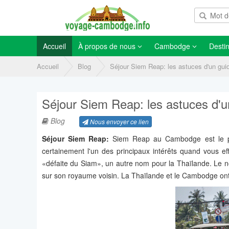
Accueil
À propos de nous
Cambodge
Destin
Accueil
Blog
Séjour Siem Reap: les astuces d'un guid
Séjour Siem Reap: les astuces d'un
Blog
Nous envoyer ce lien
Séjour Siem Reap:
Siem Reap au Cambodge est le prin
certainement l'un des principaux intérêts quand vous e
«défaite du Siam», un autre nom pour la Thaïlande. Le nom
sur son royaume voisin. La Thaïlande et le Cambodge ont u