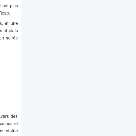
i ont plus
 Reap.
s, et une
s et plats
en soirée
avers des
cachés et
as, statue