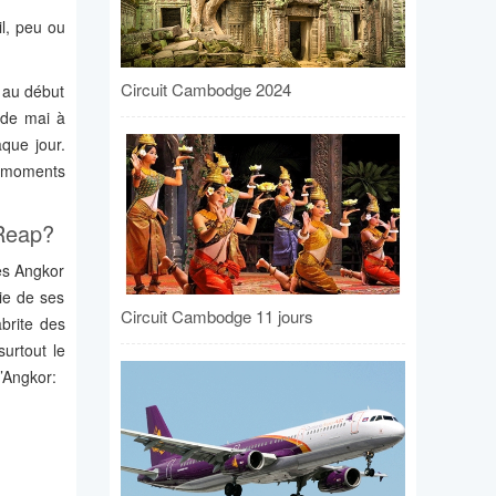
l, peu ou
Circuit Cambodge 2024
 au début
n de mai à
que jour.
s moments
 Reap?
les Angkor
tie de ses
Circuit Cambodge 11 jours
brite des
surtout le
’Angkor: