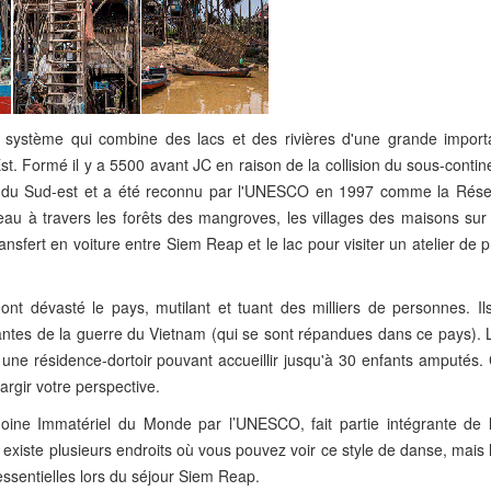
ystème qui combine des lacs et des rivières d'une grande impor
t. Formé il y a 5500 avant JC en raison de la collision du sous-contin
sie du Sud-est et a été reconnu par l'UNESCO en 1997 comme la Rése
u à travers les forêts des mangroves, les villages des maisons sur p
nsfert en voiture entre Siem Reap et le lac pour visiter un atelier de 
nt dévasté le pays, mutilant et tuant des milliers de personnes. Il
tantes de la guerre du Vietnam (qui se sont répandues dans ce pays).
ne résidence-dortoir pouvant accueillir jusqu'à 30 enfants amputés. 
argir votre perspective.
ne Immatériel du Monde par l’UNESCO, fait partie intégrante de l
existe plusieurs endroits où vous pouvez voir ce style de danse, mais 
 essentielles lors du séjour Siem Reap.