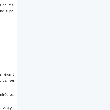
4 heures.
une super
environ 6
 organiser
entrée est
oh Ker! Ce