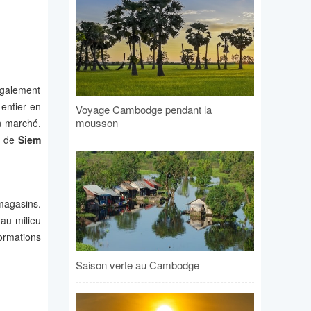
également
 entier en
Voyage Cambodge pendant la
mousson
n marché,
s de
Siem
magasins.
au milieu
formations
Saison verte au Cambodge