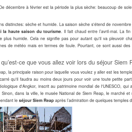
e décembre à février est la période la plus sèche: beaucoup de solei
ons distinctes: sèche et humide. La saison sèche s'étend de novembre
i la haute saison du tourisme
. Il fait chaud entre l’avril-mai. La fi
 plus humide. Cela ne signifie pas pour autant qu'il va pleuvoir cha
es de météo mais en termes de foule. Pourtant, ce sont aussi de
qu’est-ce que vous allez voir lors du séjour Siem
p, la principale raison pour laquelle vous voulez y aller est les temp
carré qu'il faudra au moins deux jours pour voir une toute petite par
héologique d'Angkor, inscrit au patrimoine mondial de l'UNESCO, qui a
s. Sinon, dans la ville, le musée National de Siem Reap, le marché et 
 pendant le
séjour Siem Reap
après l’admiration de quelques temples d