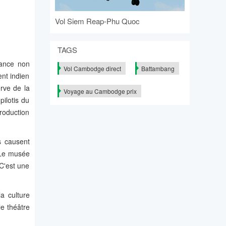
Vol Siem Reap-Phu Quoc
TAGS
tance non
Vol Cambodge direct
Battambang
ent indien
rve de la
Voyage au Cambodge prix
ilotis du
production
s causent
 Le musée
C'est une
a culture
le théâtre