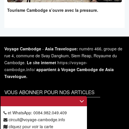
Tourisme Cambodge s’ouvre avec la pressure.
Voyage Cambodge
-
Asia Travelogue:
numéro 466, groupe de
rue 4, commune de Svay Dangkum, Siem Reap, Royaume du
Cambodge.
Le
s
ite internet
https://voyage-
cambodge.info/
appartient à Voyage Cambodge de Asia
Travelogue.
VOUS ABONNER POUR NOS ARTICLES
Vous
abonner
et WhatsApp: 0084.982.049.409
circuit@voyage-cambodge.info
cliquez pour voir la carte