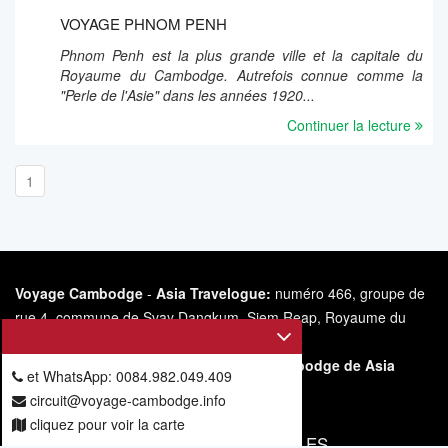
VOYAGE PHNOM PENH
Phnom Penh est la plus grande ville et la capitale du
Royaume du Cambodge. Autrefois connue comme la
"Perle de l'Asie" dans les années 1920...
Continuer la lecture
1
Voyage Cambodge
-
Asia Travelogue:
numéro 466, groupe de
rue 4, commune de Svay Dangkum, Siem Reap, Royaume du
Cambodge.
Le
s
ite internet
https://voyage-
cambodge.info/
appartient à Voyage Cambodge de Asia
et WhatsApp: 0084.982.049.409
Travelogue.
circuit@voyage-cambodge.info
cliquez pour voir la carte
VOUS ABONNER POUR NOS ARTICLES