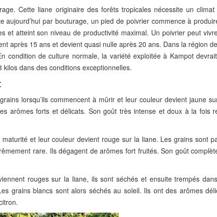
age. Cette liane originaire des forêts tropicales nécessite un climat
ite aujourd’hui par bouturage, un pied de poivrier commence à produir
s et atteint son niveau de productivité maximal. Un poivrier peut viv
ent après 15 ans et devient quasi nulle après 20 ans. Dans la région 
En condition de culture normale, la variété exploitée à Kampot devrai
 3 kilos dans des conditions exceptionnelles.
:
rains lorsqu’ils commencent à mûrir et leur couleur devient jaune sur
es arômes forts et délicats. Son goût très intense et doux à la fois 
à maturité et leur couleur devient rouge sur la liane. Les grains sont pa
trêmement rare. Ils dégagent de arômes fort fruités. Son goût complèt
iennent rouges sur la liane, ils sont séchés et ensuite trempés dans
es grains blancs sont alors séchés au soleil. Ils ont des arômes déli
itron.