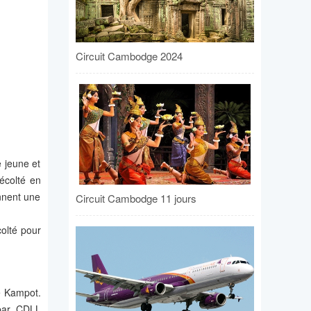
Circuit Cambodge 2024
e jeune et
récolté en
ennent une
Circuit Cambodge 11 jours
colté pour
e Kampot.
 par CDLL