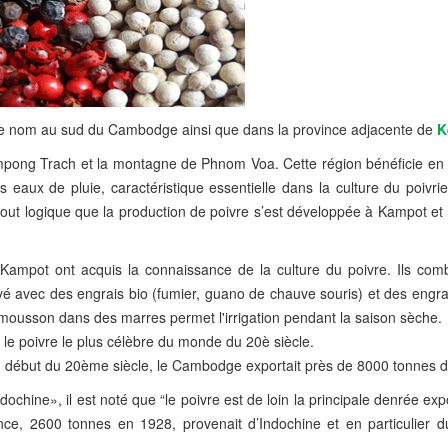
me nom au sud du Cambodge ainsi que dans la province adjacente de
K
Kompong Trach et la montagne de Phnom Voa. Cette région bénéficie en 
eaux de pluie, caractéristique essentielle dans la culture du poivrie
 tout logique que la production de poivre s’est développée à Kampot et
 Kampot ont acquis la connaissance de la culture du poivre. Ils comb
ivé avec des engrais bio (fumier, guano de chauve souris) et des engr
a mousson dans des marres permet l'irrigation pendant la saison sèche.
t le poivre le plus célèbre du monde du 20è siècle.
 au début du 20ème siècle, le Cambodge exportait près de 8000 tonnes d
dochine», il est noté que “le poivre est de loin la principale denrée ex
ce, 2600 tonnes en 1928, provenait d’Indochine et en particulier d