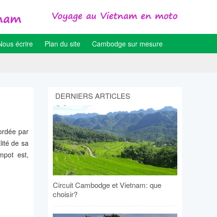
Nous écrire
Plan du site
Cambodge sur mesure
DERNIERS ARTICLES
bordée par
lité de sa
ampot est,
Circuit Cambodge et Vietnam: que
choisir?