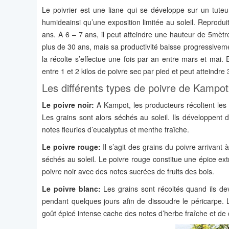
Le poivrier est une liane qui se développe sur un tuteur
humideainsi qu’une exposition limitée au soleil. Reprodu
ans. A 6 – 7 ans, il peut atteindre une hauteur de 5mètre
plus de 30 ans, mais sa productivité baisse progressivem
la récolte s’effectue une fois par an entre mars et mai. 
entre 1 et 2 kilos de poivre sec par pied et peut atteindre
Les différents types de poivre de Kampot
Le poivre noir:
A Kampot, les producteurs récoltent les g
Les grains sont alors séchés au soleil. Ils développent d
notes fleuries d’eucalyptus et menthe fraîche.
Le poivre rouge:
Il s’agit des grains du poivre arrivant 
séchés au soleil. Le poivre rouge constitue une épice ex
poivre noir avec des notes sucrées de fruits des bois.
Le poivre blanc:
Les grains sont récoltés quand ils dev
pendant quelques jours afin de dissoudre le péricarpe. L
goût épicé intense cache des notes d’herbe fraîche et de c