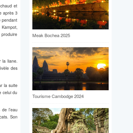
 chaud et
e après 3
re pendant
de Kampot,
t produire
Meak Bochea 2025
 la liane.
révèle des
r la suite
e celui du
Tourisme Cambodge 2024
 de l’eau
cats. Son