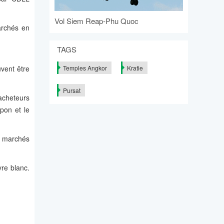
Vol Siem Reap-Phu Quoc
archés en
TAGS
vent être
Temples Angkor
Kratie
Pursat
acheteurs
pon et le
s marchés
re blanc.