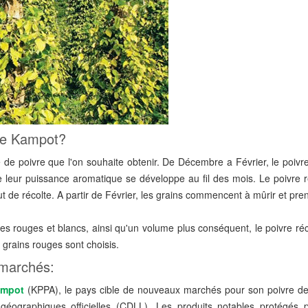
de Kampot?
 de poivre que l'on souhaite obtenir. De Décembre a Février, le poivr
ue leur puissance aromatique se développe au fil des mois. Le poivre 
ut de récolte. A partir de Février, les grains commencent à mûrir et pr
res rouges et blancs, ainsi qu'un volume plus conséquent, le poivre ré
 grains rouges sont choisis.
marchés:
ampot
(KPPA), le pays cible de nouveaux marchés pour son poivre d
 géographiques officielles (CDLL). Les produits notables protégés