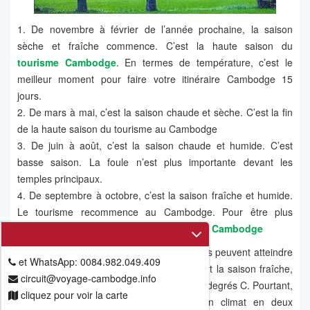
1. De novembre à février de l’année prochaine, la saison
sèche et fraîche commence. C’est la haute saison du
tourisme Cambodge
. En termes de température, c’est le
meilleur moment pour faire votre itinéraire Cambodge 15
jours.
2. De mars à mai, c’est la saison chaude et sèche. C’est la fin
de la haute saison du tourisme au Cambodge
3. De juin à août, c’est la saison chaude et humide. C’est
basse saison. La foule n’est plus importante devant les
temples principaux.
4. De septembre à octobre, c’est la saison fraîche et humide.
Le tourisme recommence au Cambodge. Pour être plus
précis, vous visitez ce lien:
quand partir au Cambodge
Pendant la saison chaude, les températures peuvent atteindre
et WhatsApp: 0084.982.049.409
35-39 degrés C mais pas souvent. Pendant la saison fraîche,
circuit@voyage-cambodge.info
la température descend au-dessous de 20 degrés C. Pourtant,
cliquez pour voir la carte
les connaisseurs Cambodge divisent son climat en deux