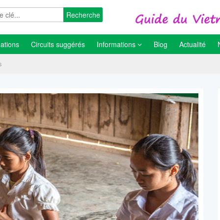
Recherche
ations
Circuits suggérés
Informations
Blog
Actualité
s