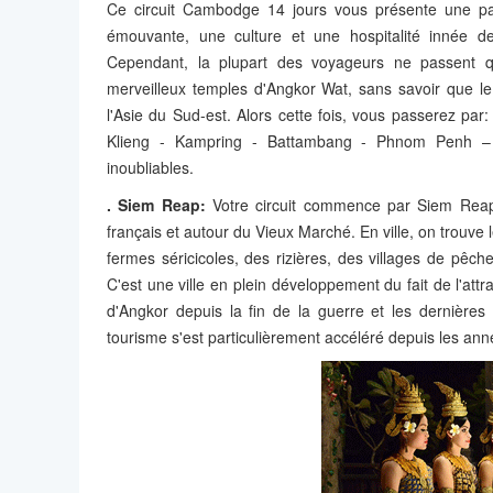
Ce circuit Cambodge 14 jours vous présente une pa
émouvante, une culture et une hospitalité innée des
Cependant, la plupart des voyageurs ne passent qu
merveilleux temples d'Angkor Wat, sans savoir que l
l'Asie du Sud-est. Alors cette fois, vous passerez 
Klieng - Kampring - Battambang - Phnom Penh – 
inoubliables.
. Siem Reap:
Votre circuit commence par Siem Reap. 
français et autour du Vieux Marché. En ville, on trouve
fermes séricicoles, des rizières, des villages de pêc
C'est une ville en plein développement du fait de l'att
d'Angkor depuis la fin de la guerre et les dernière
tourisme s'est particulièrement accéléré depuis les an