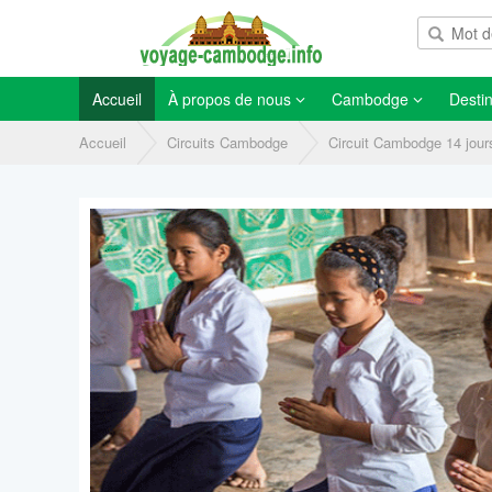
Accueil
À propos de nous
Cambodge
Destin
Accueil
Circuits Cambodge
Circuit Cambodge 14 jour