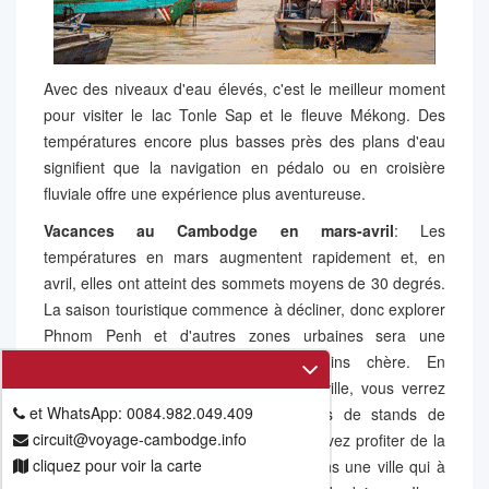
Avec des niveaux d'eau élevés, c'est le meilleur moment
pour visiter le lac Tonle Sap et le fleuve Mékong. Des
températures encore plus basses près des plans d'eau
signifient que la navigation en pédalo ou en croisière
fluviale offre une expérience plus aventureuse.
Vacances au
Cambodge en mars-avril
: Les
températures en mars augmentent rapidement et, en
avril, elles ont atteint des sommets moyens de 30 degrés.
La saison touristique commence à décliner, donc explorer
Phnom Penh et d'autres zones urbaines sera une
expérience plus authentique et moins chère. En
parcourant les rues frénétiques de la ville, vous verrez
et WhatsApp: 0084.982.049.409
plus de nourriture traditionnelle, moins de stands de
circuit@voyage-cambodge.info
souvenirs et moins de monde. Vous pouvez profiter de la
cliquez pour voir la carte
valeur de vos dépenses touristiques dans une ville qui à