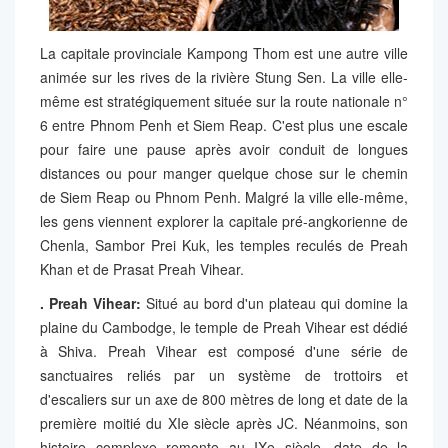
La capitale provinciale Kampong Thom est une autre ville
animée sur les rives de la rivière Stung Sen. La ville elle-
même est stratégiquement située sur la route nationale n°
6 entre Phnom Penh et Siem Reap. C'est plus une escale
pour faire une pause après avoir conduit de longues
distances ou pour manger quelque chose sur le chemin
de Siem Reap ou Phnom Penh. Malgré la ville elle-même,
les gens viennent explorer la capitale pré-angkorienne de
Chenla, Sambor Prei Kuk, les temples reculés de Preah
Khan et de Prasat Preah Vihear.
. Preah Vihear:
Situé au bord d'un plateau qui domine la
plaine du Cambodge, le temple de Preah Vihear est dédié
à Shiva. Preah Vihear est composé d'une série de
sanctuaires reliés par un système de trottoirs et
d'escaliers sur un axe de 800 mètres de long et date de la
première moitié du XIe siècle après JC. Néanmoins, son
histoire complexe remonte au IXe siècle, date de la